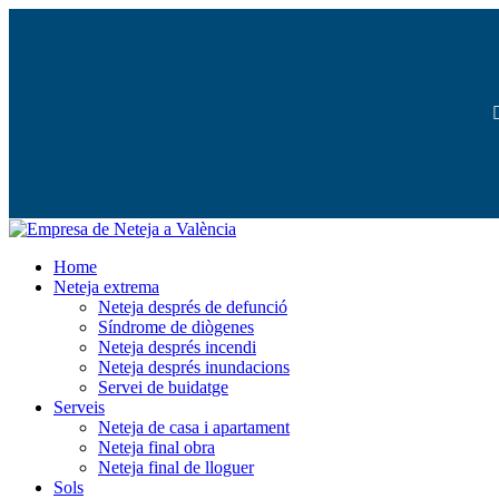
Home
Neteja extrema
Neteja després de defunció
Síndrome de diògenes
Neteja després incendi
Neteja després inundacions
Servei de buidatge
Serveis
Neteja de casa i apartament
Neteja final obra
Neteja final de lloguer
Sols