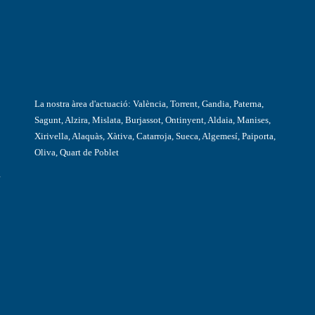
La nostra àrea d'actuació: València, Torrent, Gandia, Paterna,
Sagunt, Alzira, Mislata, Burjassot, Ontinyent, Aldaia, Manises,
Xirivella, Alaquàs, Xàtiva, Catarroja, Sueca, Algemesí, Paiporta,
Oliva, Quart de Poblet
a