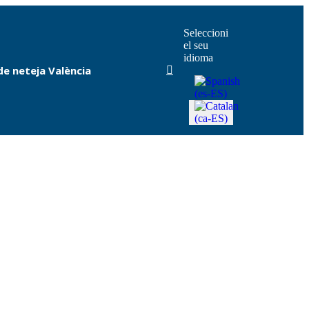
Seleccioni
el seu
idioma
e neteja València