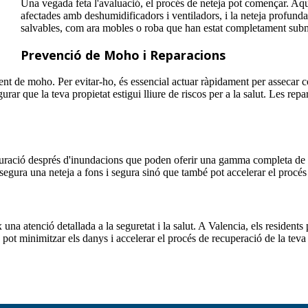
Una vegada feta l'avaluació, el procés de neteja pot començar. Aque
afectades amb deshumidificadors i ventiladors, i la neteja profunda
salvables, com ara mobles o roba que han estat completament submer
Prevenció de Moho i Reparacions
ent de moho. Per evitar-ho, és essencial actuar ràpidament per assecar c
rar que la teva propietat estigui lliure de riscos per a la salut. Les rep
auració després d'inundacions que poden oferir una gamma completa de serv
segura una neteja a fons i segura sinó que també pot accelerar el procés
na atenció detallada a la seguretat i la salut. A Valencia, els resident
t minimitzar els danys i accelerar el procés de recuperació de la teva 