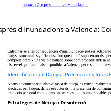
contacto@empresa-limpieza-valencia.com
prés d'Inundacions a Valencia: Con
Enfrontar-se a les conseqüències d'una inundació pot ser aclapara
danys estructurals significatius, sinó que també suposen un risc pe
completa ofereix una visió detallada sobre com procedir amb la nete
els serveis professionals disponibles a Valencia per restaurar la teva
Identificació de Danys i Precaucions Inicial
Abans de començar qualsevol tasca de neteja, és crucial realitzar 
afectades per l'aigua, danys estructurals, i la presència de conta
protecció personal com guants, mascaretes i botes impermeables pe
Estratègies de Neteja i Desinfecció