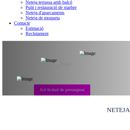
Neteja terrassa amb balcó
Pulit i restauració de marbre
Neteja d'aparcaments
Neteja de moqueta
Contacte
Estimació
Reclutament
Neteja post inund
Sol·licitud de pressupost
NETEJA